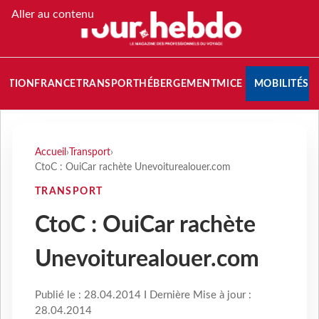
Aller au contenu
NATION
FRANCE
TRANSPORT
HÉBERGEMENT
MICE
MOBILITÉS
Accueil
›
Transport
›
CtoC : OuiCar rachète Unevoiturealouer.com
TRANSPORT
CtoC : OuiCar rachète
Unevoiturealouer.com
Publié le : 28.04.2014 I Dernière Mise à jour :
28.04.2014