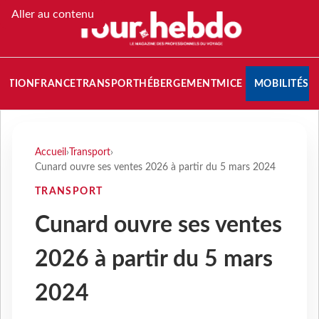
Aller au contenu
NATION
FRANCE
TRANSPORT
HÉBERGEMENT
MICE
MOBILITÉS
Accueil
›
Transport
›
Cunard ouvre ses ventes 2026 à partir du 5 mars 2024
TRANSPORT
Cunard ouvre ses ventes
2026 à partir du 5 mars
2024