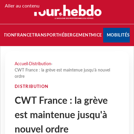
Aller au contenu
NATION
FRANCE
TRANSPORT
HÉBERGEMENT
MICE
MOBILITÉS
Accueil
›
Distribution
›
CWT France : la grève est maintenue jusqu'à nouvel
ordre
DISTRIBUTION
CWT France : la grève
est maintenue jusqu'à
nouvel ordre