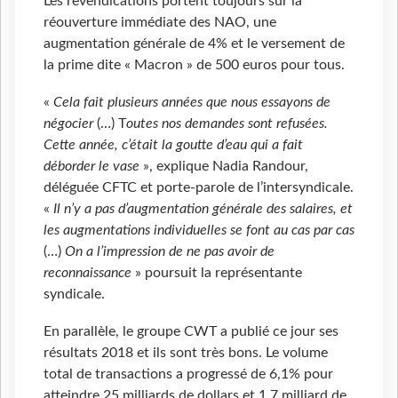
Les revendications portent toujours sur la
réouverture immédiate des NAO, une
augmentation générale de 4% et le versement de
la prime dite « Macron » de 500 euros pour tous.
«
Cela fait plusieurs années que nous essayons de
négocier
(…) T
outes nos demandes sont refusées.
Cette année, c’était la goutte d’eau qui a fait
déborder le vase
», explique Nadia Randour,
déléguée CFTC et porte-parole de l’intersyndicale.
«
Il n’y a pas d’augmentation générale des salaires, et
les augmentations individuelles se font au cas par cas
(…)
On a l’impression de ne pas avoir de
reconnaissance
» poursuit la représentante
syndicale.
En parallèle, le groupe CWT a publié ce jour ses
résultats 2018 et ils sont très bons. Le volume
total de transactions a progressé de 6,1% pour
atteindre 25 milliards de dollars et 1,7 milliard de