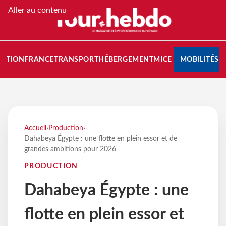
Aller au contenu
NATION
FRANCE
TRANSPORT
HÉBERGEMENT
MICE
MOBILITÉS
Accueil
›
Production
›
Dahabeya Égypte : une flotte en plein essor et de
grandes ambitions pour 2026
PRODUCTION
Dahabeya Égypte : une
flotte en plein essor et