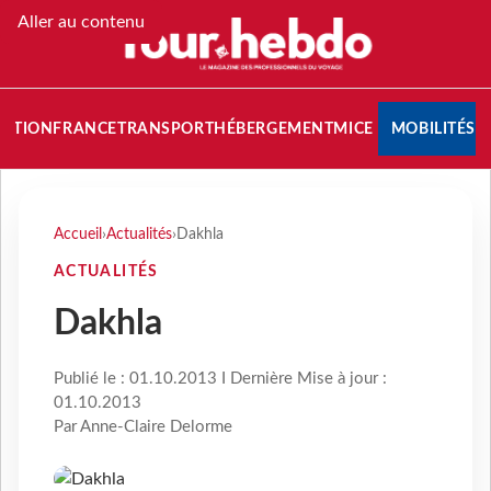
Aller au contenu
NATION
FRANCE
TRANSPORT
HÉBERGEMENT
MICE
MOBILITÉS
Accueil
›
Actualités
›
Dakhla
ACTUALITÉS
Dakhla
Publié le : 01.10.2013 I Dernière Mise à jour :
01.10.2013
Par Anne-Claire Delorme