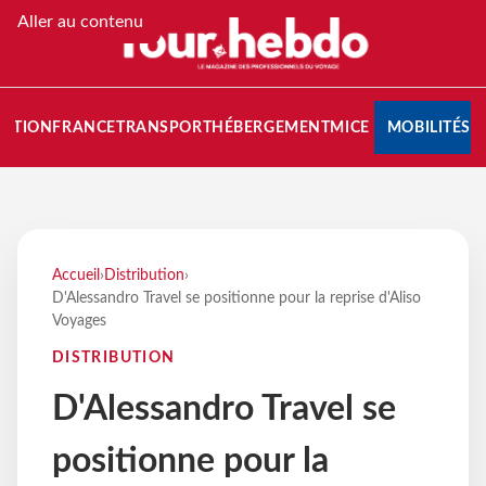
Aller au contenu
NATION
FRANCE
TRANSPORT
HÉBERGEMENT
MICE
MOBILITÉS
Accueil
›
Distribution
›
D'Alessandro Travel se positionne pour la reprise d'Aliso
Voyages
DISTRIBUTION
D'Alessandro Travel se
positionne pour la