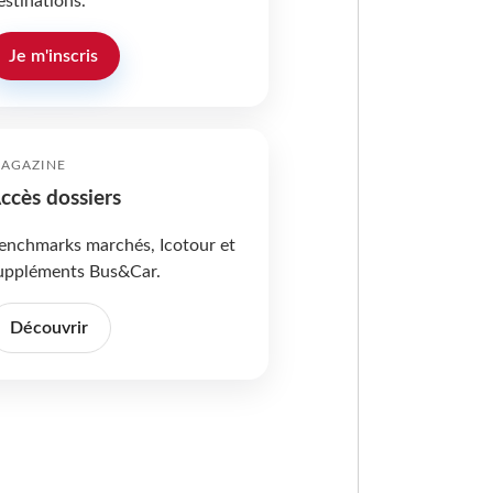
estinations.
Je m'inscris
AGAZINE
ccès dossiers
enchmarks marchés, Icotour et
uppléments Bus&Car.
Découvrir