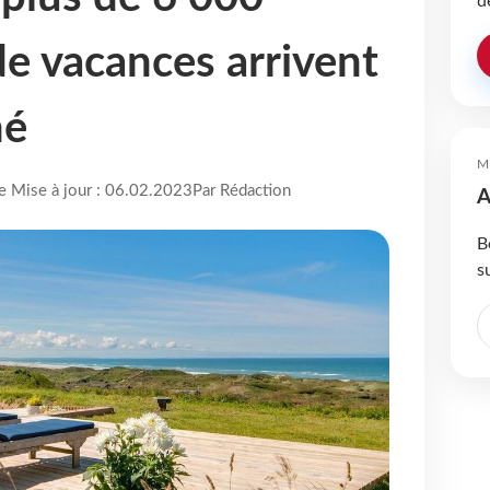
d
e vacances arrivent
hé
M
re Mise à jour : 06.02.2023
Par Rédaction
A
B
s