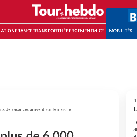
NATION
FRANCE
TRANSPORT
HÉBERGEMENT
MICE
MOBILITÉS
N
L
s de vacances arrivent sur le marché
D
d
plus de 6 000