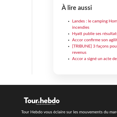
À lire aussi
Landes : le camping Hom
incendies
Hyatt publie ses résulta
Accor confirme son agil
[TRIBUNE] 3 façons pour 
revenus
Accor a signé un acte de 
Tour Hebdo vous éclaire sur les mouvements du march