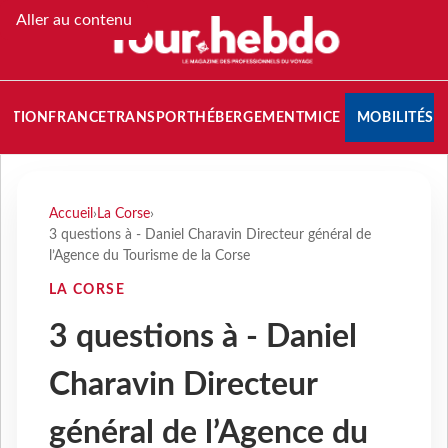
Aller au contenu
NATION
FRANCE
TRANSPORT
HÉBERGEMENT
MICE
MOBILITÉS
Accueil
›
La Corse
›
3 questions à - Daniel Charavin Directeur général de
l’Agence du Tourisme de la Corse
LA CORSE
3 questions à - Daniel
Charavin Directeur
général de l’Agence du