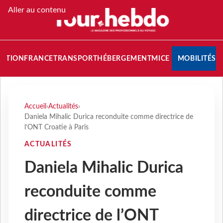
Aller au contenu
NATION
FRANCE
TRANSPORT
HÉBERGEMENT
MICE
MOBILITÉS
Accueil
›
Actualités
›
Daniela Mihalic Durica reconduite comme directrice de
l’ONT Croatie à Paris
ACTUALITÉS
Daniela Mihalic Durica
reconduite comme
directrice de l’ONT