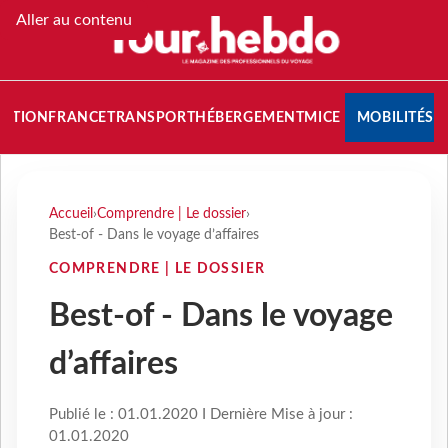
Aller au contenu
NATION
FRANCE
TRANSPORT
HÉBERGEMENT
MICE
MOBILITÉS
Accueil
›
Comprendre | Le dossier
›
Best-of - Dans le voyage d’affaires
COMPRENDRE | LE DOSSIER
Best-of - Dans le voyage
d’affaires
Publié le : 01.01.2020 I Dernière Mise à jour :
01.01.2020