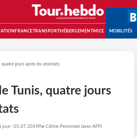
NATION
FRANCE
TRANSPORT
HÉBERGEMENT
MICE
MOBILITÉS
 quatre jours après les attentats
e Tunis, quatre jours
tats
à jour : 01.07.2019
Par Céline Perronnet (avec AFP)