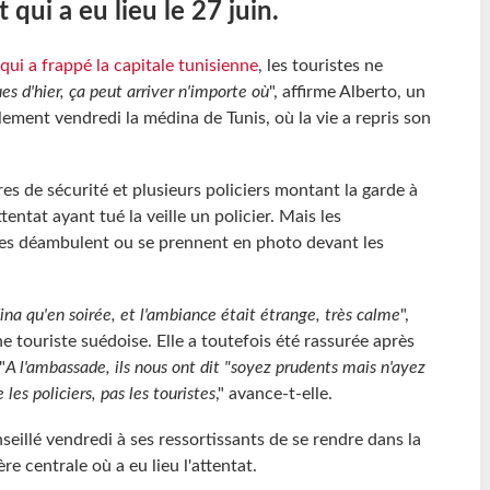
 qui a eu lieu le 27 juin.
qui a frappé la capitale tunisienne
, les touristes ne
es d'hier, ça peut arriver n'importe où
", affirme Alberto, un
llement vendredi la médina de Tunis, où la vie a repris son
res de sécurité et plusieurs policiers montant la garde à
attentat ayant tué la veille un policier. Mais les
stes déambulent ou se prennent en photo devant les
 qu'en soirée, et l'ambiance était étrange, très calme
",
ne touriste suédoise. Elle a toutefois été rassurée après
"
A l'ambassade, ils nous ont dit "soyez prudents mais n'ayez
les policiers, pas les touristes
," avance-t-elle.
seillé vendredi à ses ressortissants de se rendre dans la
re centrale où a eu lieu l'attentat.