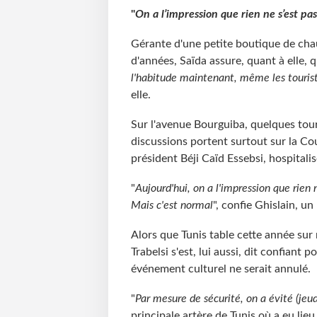
"
On a l’impression que rien ne s’est pa
Gérante d'une petite boutique de cha
d'années, Saïda assure, quant à elle, q
l'habitude maintenant, même les tourist
elle.
Sur l'avenue Bourguiba, quelques tour
discussions portent surtout sur la Cou
président Béji Caïd Essebsi, hospitalis
"
Aujourd'hui, on a l'impression que rien n
Mais c'est normal
", confie Ghislain, un
Alors que Tunis table cette année sur 
Trabelsi s'est, lui aussi, dit confiant 
événement culturel ne serait annulé.
"
Par mesure de sécurité, on a évité (jeud
principale artère de Tunis où a eu lieu