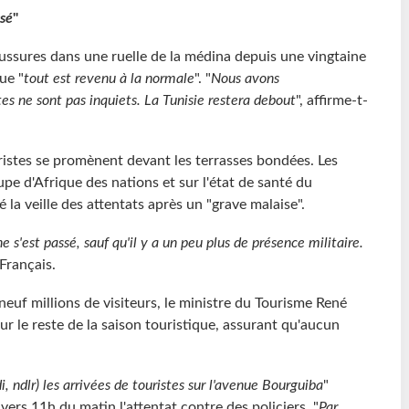
ssé
"
ussures dans une ruelle de la médina depuis une vingtaine
ue "
tout est revenu à la normale
". "
Nous avons
es ne sont pas inquiets. La Tunisie restera debout
", affirme-t-
istes se promènent devant les terrasses bondées. Les
pe d'Afrique des nations et sur l'état de santé du
é la veille des attentats après un "grave malaise".
e s'est passé, sauf qu'il y a un peu plus de présence militaire.
 Français.
neuf millions de visiteurs, le ministre du Tourisme René
pour le reste de la saison touristique, assurant qu'aucun
i, ndlr) les arrivées de touristes sur l'avenue Bourguiba
"
 vers 11h du matin l'attentat contre des policiers. "
Par