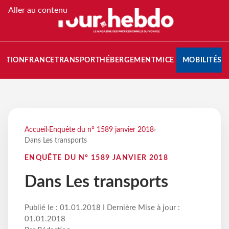
Aller au contenu
NATION
FRANCE
TRANSPORT
HÉBERGEMENT
MICE
MOBILITÉS
Accueil
›
Enquête du n° 1589 janvier 2018
›
Dans Les transports
ENQUÊTE DU N° 1589 JANVIER 2018
Dans Les transports
Publié le : 01.01.2018 I Dernière Mise à jour :
01.01.2018