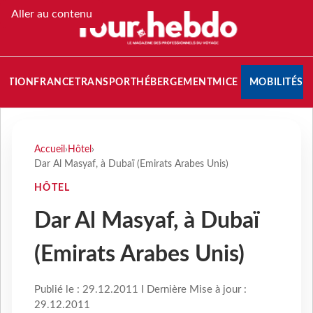
Aller au contenu
NATION
FRANCE
TRANSPORT
HÉBERGEMENT
MICE
MOBILITÉS
Accueil
›
Hôtel
›
Dar Al Masyaf, à Dubaï (Emirats Arabes Unis)
HÔTEL
Dar Al Masyaf, à Dubaï
(Emirats Arabes Unis)
Publié le : 29.12.2011 I Dernière Mise à jour :
29.12.2011