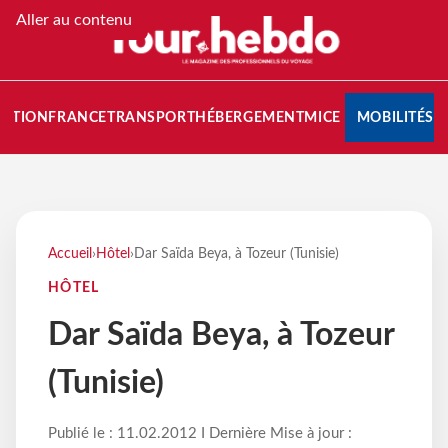
Aller au contenu
NATION
FRANCE
TRANSPORT
HÉBERGEMENT
MICE
MOBILITÉS
Accueil
›
Hôtel
›
Dar Saïda Beya, à Tozeur (Tunisie)
HÔTEL
Dar Saïda Beya, à Tozeur
(Tunisie)
Publié le : 11.02.2012 I Dernière Mise à jour :