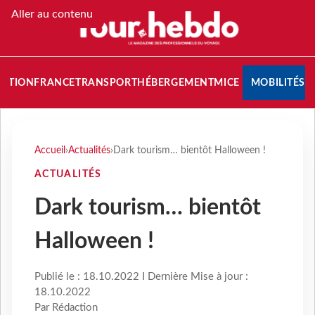
Aller au contenu
NATION
FRANCE
TRANSPORT
HÉBERGEMENT
MICE
MOBILITÉS
Accueil
›
Actualités
›
Dark tourism… bientôt Halloween !
ACTUALITÉS
Dark tourism… bientôt
Halloween !
Publié le : 18.10.2022 I Dernière Mise à jour :
18.10.2022
Par Rédaction