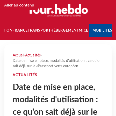
Aller au contenu
NATION
FRANCE
TRANSPORT
HÉBERGEMENT
MICE
MOBILITÉS
Accueil
›
Actualités
›
Date de mise en place, modalités d'utilisation : ce qu'on
sait déjà sur le «Passeport vert» européen
ACTUALITÉS
Date de mise en place,
modalités d'utilisation :
ce qu'on sait déjà sur le