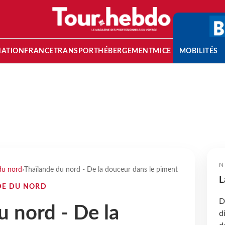
NATION
FRANCE
TRANSPORT
HÉBERGEMENT
MICE
MOBILITÉS
N
du nord
›
Thaïlande du nord - De la douceur dans le piment
L
DE DU NORD
D
u nord - De la
d