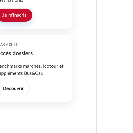
estinations.
Je m'inscris
AGAZINE
ccès dossiers
enchmarks marchés, Icotour et
uppléments Bus&Car.
Découvrir