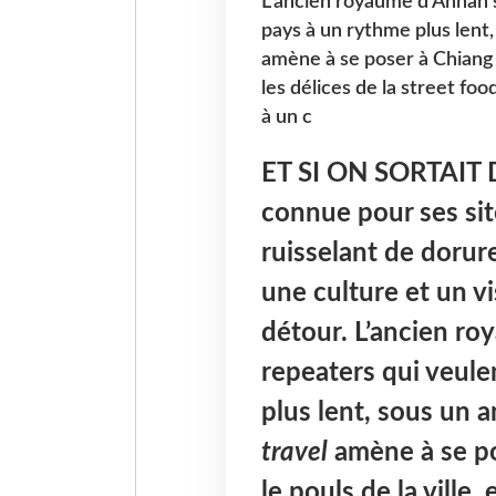
L’ancien royaume d’Annan s
pays à un rythme plus lent,
amène à se poser à Chiang M
les délices de la street fo
à un c
ET SI ON SORTAIT
connue pour ses sit
ruisselant de dorur
une culture et un vi
détour. L’ancien ro
repeaters qui veule
plus lent, sous un a
travel
amène à se po
le pouls de la ville,