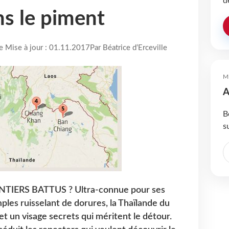
d
s le piment
re Mise à jour : 01.11.2017
Par Béatrice d’Erceville
M
A
B
s
NTIERS BATTUS ? Ultra-connue pour ses
mples ruisselant de dorures, la Thaïlande du
t un visage secrets qui méritent le détour.