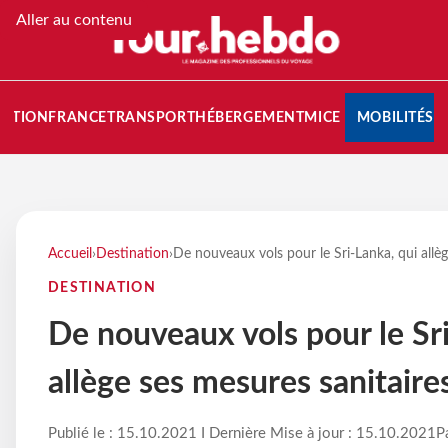
Aller au contenu
NATION
FRANCE
TRANSPORT
HÉBERGEMENT
MICE
MOBILITÉS
Accueil
›
Destination
›
De nouveaux vols pour le Sri-Lanka, qui allèg
DESTINATION
De nouveaux vols pour le Sri
allège ses mesures sanitaire
Publié le : 15.10.2021 I Dernière Mise à jour : 15.10.2021
P