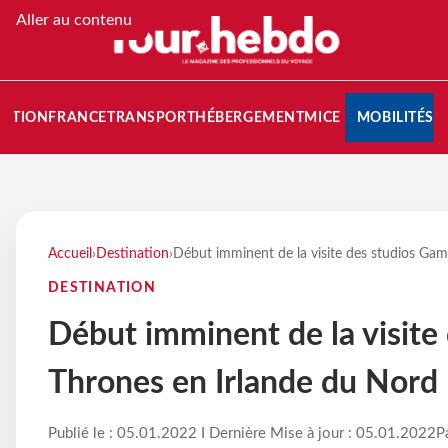
Aller au contenu
NATION
FRANCE
TRANSPORT
HÉBERGEMENT
MICE
MOBILITÉS
Accueil
›
Destination
›
Début imminent de la visite des studios Ga
DESTINATION
Début imminent de la visite
Thrones en Irlande du Nord
Publié le : 05.01.2022 I Dernière Mise à jour : 05.01.2022
P