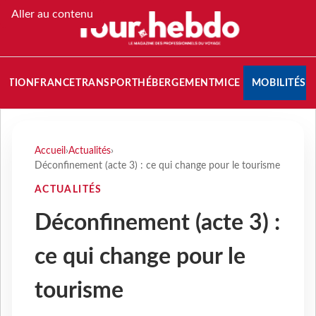
Aller au contenu
NATION
FRANCE
TRANSPORT
HÉBERGEMENT
MICE
MOBILITÉS
Accueil
›
Actualités
›
Déconfinement (acte 3) : ce qui change pour le tourisme
ACTUALITÉS
Déconfinement (acte 3) :
ce qui change pour le
tourisme