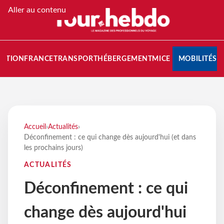
Aller au contenu
NATION
FRANCE
TRANSPORT
HÉBERGEMENT
MICE
MOBILITÉS
Accueil
›
Actualités
›
Déconfinement : ce qui change dès aujourd'hui (et dans
les prochains jours)
ACTUALITÉS
Déconfinement : ce qui
change dès aujourd'hui