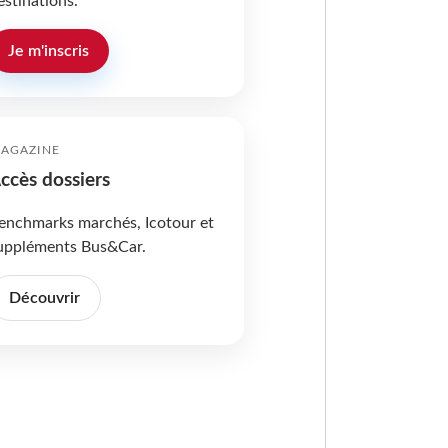
estinations.
Je m'inscris
AGAZINE
ccès dossiers
enchmarks marchés, Icotour et
uppléments Bus&Car.
Découvrir