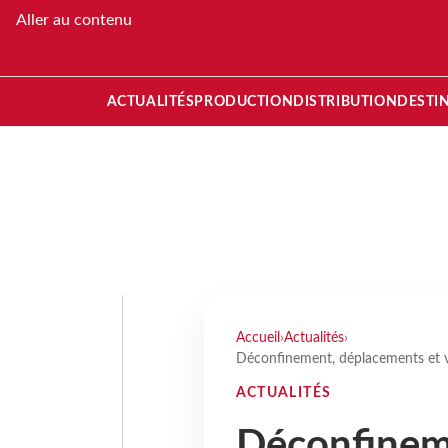
Aller au contenu
ACTUALITÉS
PRODUCTION
DISTRIBUTION
DESTI
Accueil
›
Actualités
›
Déconfinement, déplacements et v
ACTUALITÉS
Déconfinem