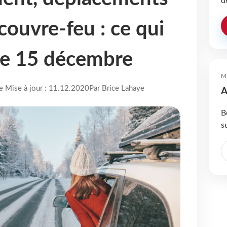
d
couvre-feu : ce qui
le 15 décembre
M
re Mise à jour : 11.12.2020
Par Brice Lahaye
A
B
s