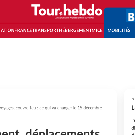
NATION
FRANCE
TRANSPORT
HÉBERGEMENT
MICE
MOBILITÉS
N
L
oyages, couvre-feu : ce qui va changer le 15 décembre
D
d
ent, déplacements