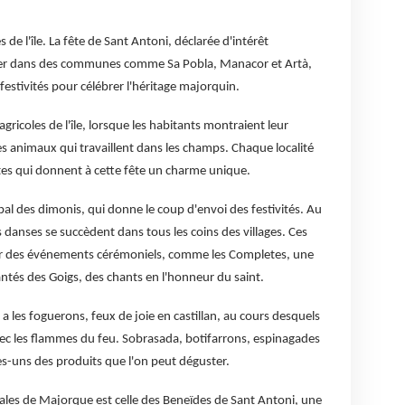
s de l'île. La fête de Sant Antoni, déclarée d'intérêt
anvier dans des communes comme Sa Pobla, Manacor et Artà,
 festivités pour célébrer l'héritage majorquin.
gricoles de l'île, lorsque les habitants montraient leur
s animaux qui travaillent dans les champs. Chaque localité
ntes qui donnent à cette fête un charme unique.
bal des dimonis, qui donne le coup d'envoi des festivités. Au
s danses se succèdent dans tous les coins des villages. Ces
r des événements cérémoniels, comme les Completes, une
ntés des Goigs, des chants en l'honneur du saint.
 a les foguerons, feux de joie en castillan, au cours desquels
vec les flammes du feu. Sobrasada, botifarrons, espinagades
-uns des produits que l'on peut déguster.
trales de Majorque est celle des Beneïdes de Sant Antoni, une