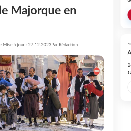
d
de Majorque en
M
re Mise à jour : 27.12.2023
Par Rédaction
A
B
s