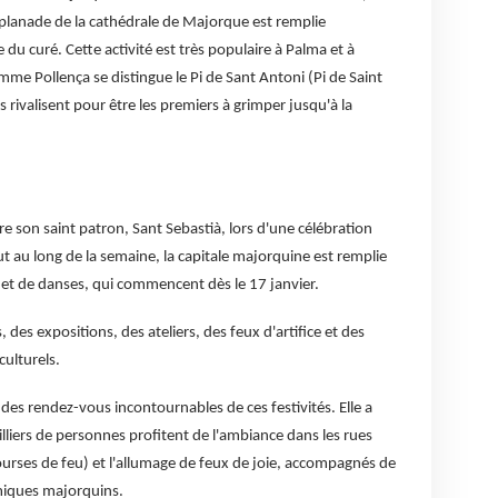
esplanade de la cathédrale de Majorque est remplie
 du curé. Cette activité est très populaire à Palma et à
mme Pollença se distingue le Pi de Sant Antoni (Pi de Saint
 rivalisent pour être les premiers à grimper jusqu'à la
ore son saint patron, Sant Sebastià, lors d'une célébration
ut au long de la semaine, la capitale majorquine est remplie
et de danses, qui commencent dès le 17 janvier.
s, des expositions, des ateliers, des feux d'artifice et des
ulturels.
n des rendez-vous incontournables de ces festivités. Elle a
milliers de personnes profitent de l'ambiance dans les rues
ourses de feu) et l'allumage de feux de joie, accompagnés de
miques majorquins.