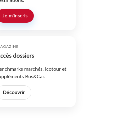
estinations.
Je m'inscris
AGAZINE
ccès dossiers
enchmarks marchés, Icotour et
uppléments Bus&Car.
Découvrir