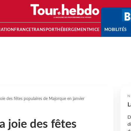
NATION
FRANCE
TRANSPORT
HÉBERGEMENT
MICE
MOBILITÉS
N
oie des fêtes populaires de Majorque en janvier
L
D
 joie des fêtes
d