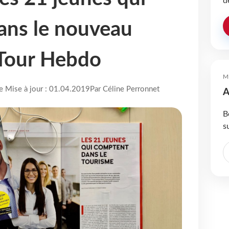
d
ans le nouveau
Tour Hebdo
M
re Mise à jour : 01.04.2019
Par Céline Perronnet
A
B
s