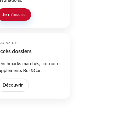
estinations.
Je m'inscris
AGAZINE
ccès dossiers
enchmarks marchés, Icotour et
uppléments Bus&Car.
Découvrir