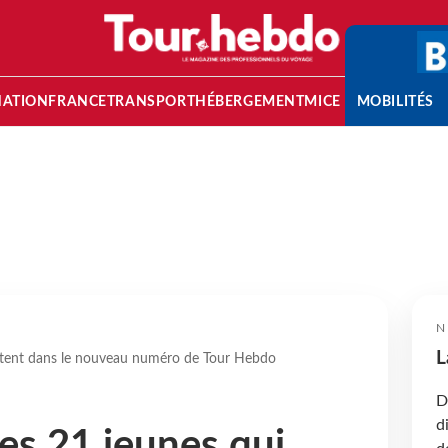
NATION
FRANCE
TRANSPORT
HÉBERGEMENT
MICE
MOBILITÉS
N
L
ptent dans le nouveau numéro de Tour Hebdo
D
d
es 21 jeunes qui