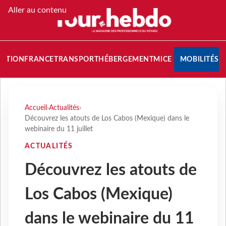
Aller au contenu
NATION
FRANCE
TRANSPORT
HÉBERGEMENT
MICE
MOBILITÉS
Accueil
›
Actualités
›
Découvrez les atouts de Los Cabos (Mexique) dans le
webinaire du 11 juillet
ACTUALITÉS
Découvrez les atouts de
Los Cabos (Mexique)
dans le webinaire du 11