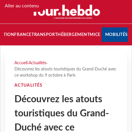
Aller au contenu
NATION
FRANCE
TRANSPORT
HÉBERGEMENT
MICE
MOBILITÉS
Accueil
›
Actualités
›
Découvrez les atouts touristiques du Grand-Duché avec
ce workshop du 9 octobre à Paris
ACTUALITÉS
Découvrez les atouts
touristiques du Grand-
Duché avec ce