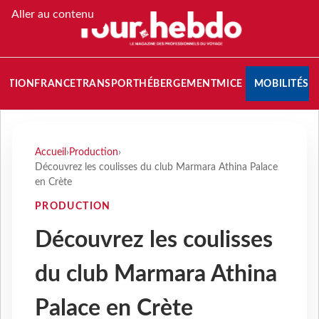
Aller au contenu
NATION
FRANCE
TRANSPORT
HÉBERGEMENT
MICE
MOBILITÉS
Accueil
›
Production
›
Découvrez les coulisses du club Marmara Athina Palace
en Crète
PRODUCTION
Découvrez les coulisses
du club Marmara Athina
Palace en Crète