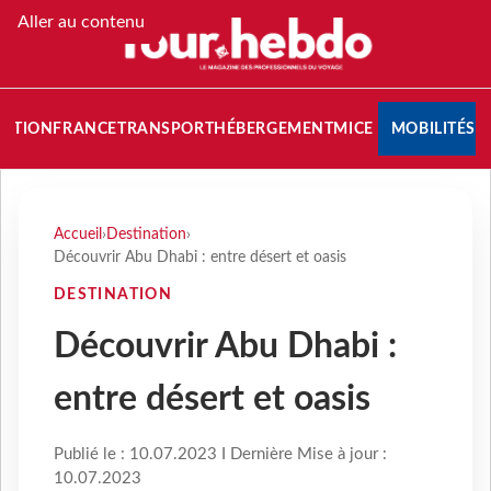
Aller au contenu
NATION
FRANCE
TRANSPORT
HÉBERGEMENT
MICE
MOBILITÉS
Accueil
›
Destination
›
Découvrir Abu Dhabi : entre désert et oasis
DESTINATION
Découvrir Abu Dhabi :
entre désert et oasis
Publié le : 10.07.2023 I Dernière Mise à jour :
10.07.2023