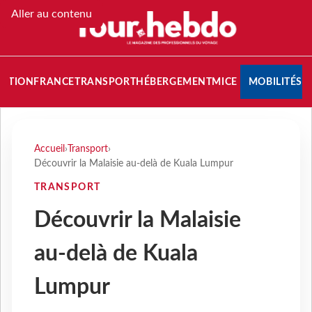
Aller au contenu
NATION
FRANCE
TRANSPORT
HÉBERGEMENT
MICE
MOBILITÉS
Accueil
›
Transport
›
Découvrir la Malaisie au-delà de Kuala Lumpur
TRANSPORT
Découvrir la Malaisie
au-delà de Kuala
Lumpur