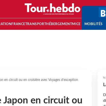
NATION
FRANCE
TRANSPORT
HÉBERGEMENT
MICE
MOBILITÉS
N
on en circuit ou en croisière avec Voyages d’exception
L
D
 Japon en circuit ou
d