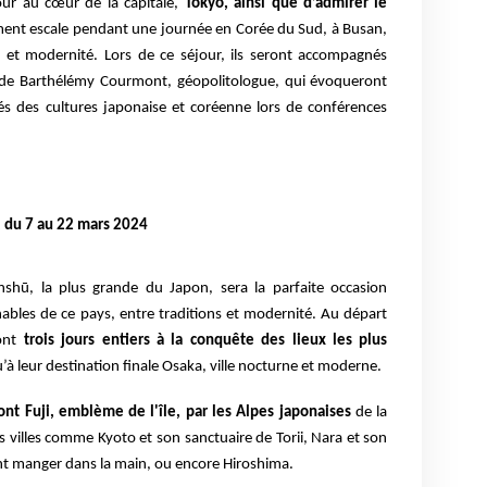
our au cœur de la capitale,
Tokyo, ainsi que d’admirer le
ement escale pendant une journée en Corée du Sud, à Busan,
ns et modernité. Lors de ce séjour, ils seront accompagnés
t de Barthélémy Courmont, géopolitologue, qui évoqueront
tés des cultures japonaise et coréenne lors de conférences
,
d
u 7 au 22 mars 2024
nshū, la plus grande du Japon, sera la parfaite occasion
nables de ce pays, entre traditions et modernité. Au départ
ront
trois jours entiers à la conquête des lieux les plus
u’à leur destination finale Osaka, ville nocturne et moderne.
t Fuji, emblème de l'île, par les Alpes japonaises
de la
 villes comme Kyoto et son sanctuaire de Torii, Nara et son
nt manger dans la main, ou encore Hiroshima.