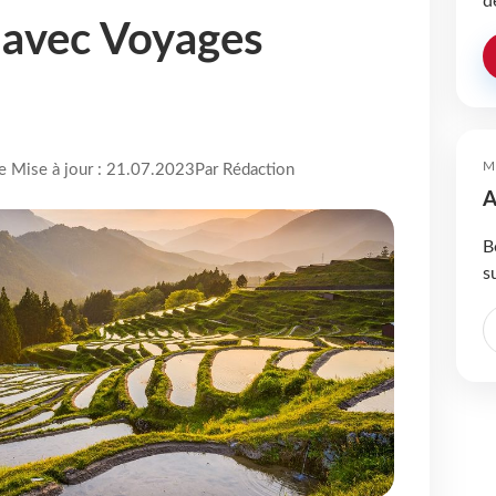
d
e avec Voyages
M
re Mise à jour : 21.07.2023
Par Rédaction
A
B
s