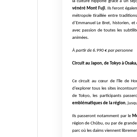
la culture nippone grâce à un séj
vénéré Mont Fuji
. Ils feront égal
métropole tiraillée entre traditio
d’Emmanuel Le Bret, historien, e
avec passion de toutes les subtili
animées.
À partir de 6.990 € par personne
Circuit au Japon, de Tokyo à Osaka
Ce circuit au cœur de l'île de Ho
d’explorer tous les sites incontour
de Tokyo, les participants passe
emblématiques de la région
, jusq
Ils passeront notamment par le
Mon
région de Chūbu, ou par de grandes
parc où les daims viennent libreme