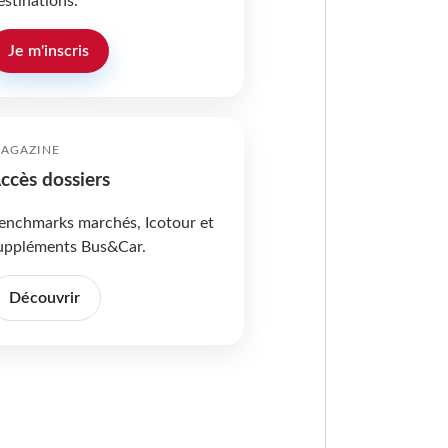
estinations.
Je m'inscris
AGAZINE
ccès dossiers
enchmarks marchés, Icotour et
uppléments Bus&Car.
Découvrir