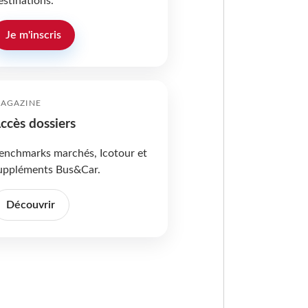
estinations.
Je m'inscris
AGAZINE
ccès dossiers
enchmarks marchés, Icotour et
uppléments Bus&Car.
Découvrir