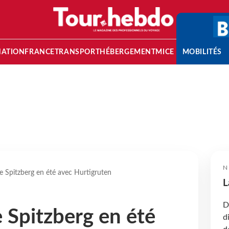
NATION
FRANCE
TRANSPORT
HÉBERGEMENT
MICE
MOBILITÉS
N
e Spitzberg en été avec Hurtigruten
L
D
e Spitzberg en été
d