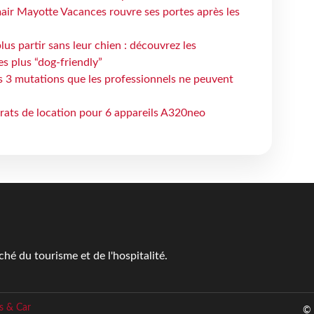
air Mayotte Vacances rouvre ses portes après les
lus partir sans leur chien : découvrez les
es plus “dog-friendly”
s 3 mutations que les professionnels ne peuvent
trats de location pour 6 appareils A320neo
é du tourisme et de l'hospitalité.
s & Car
© 