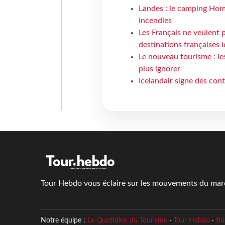
Landes : le camping Hom
incendies
Les Français ne veulent p
destinations françaises l
Le nouveau tourisme : le
plus ignorer
Icelandair signe des con
Tour Hebdo vous éclaire sur les mouvements du march
Notre équipe :
Le Quotidien du Tourisme
·
Tour Hebdo
·
Bu