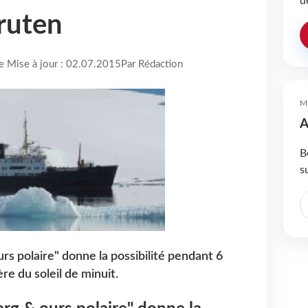
d
ruten
re Mise à jour : 02.07.2015
Par Rédaction
M
A
B
s
urs polaire" donne la possibilité pendant 6
ère du soleil de minuit.