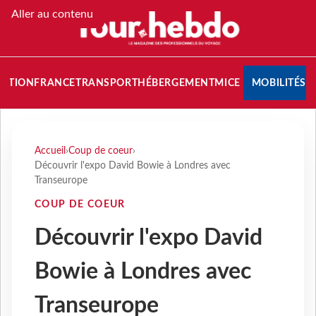
Aller au contenu
NATION
FRANCE
TRANSPORT
HÉBERGEMENT
MICE
MOBILITÉS
Accueil
›
Coup de coeur
›
Découvrir l'expo David Bowie à Londres avec
Transeurope
COUP DE COEUR
Découvrir l'expo David
Bowie à Londres avec
Transeurope