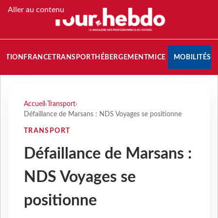
Aller au contenu
NATION
FRANCE
TRANSPORT
HÉBERGEMENT
MICE
MOBILITÉS
Accueil
›
Transport
›
Défaillance de Marsans : NDS Voyages se positionne
TRANSPORT
Défaillance de Marsans :
NDS Voyages se
positionne