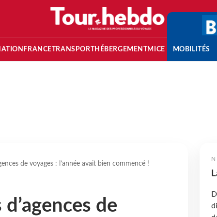
NATION
FRANCE
TRANSPORT
HÉBERGEMENT
MICE
MOBILITÉS
N
agences de voyages : l’année avait bien commencé !
L
D
s d’agences de
d