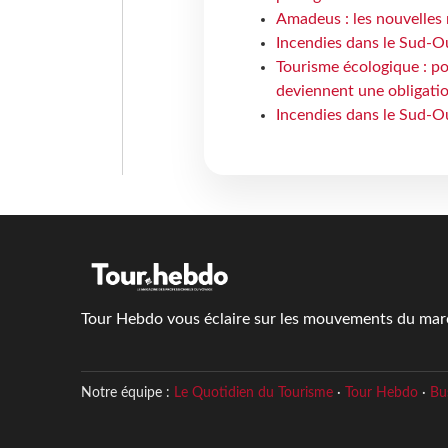
Amadeus : les nouvelles 
Incendies dans le Sud-Oue
Tourisme écologique : po
deviennent une obligatio
Incendies dans le Sud-Ou
Tour Hebdo vous éclaire sur les mouvements du march
Notre équipe :
Le Quotidien du Tourisme
·
Tour Hebdo
·
Bu