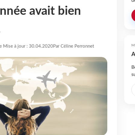
d
année avait bien
!
M
re Mise à jour : 30.04.2020
Par Céline Perronnet
A
B
s