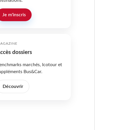
estinations.
Je m'inscris
AGAZINE
ccès dossiers
enchmarks marchés, Icotour et
uppléments Bus&Car.
Découvrir