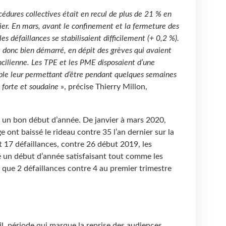
édures collectives était en recul de plus de 21 % en
ier. En mars, avant le confinement et la fermeture des
es défaillances se stabilisaient difficilement (+ 0,2 %).
 donc bien démarré, en dépit des grèves qui avaient
ancilienne. Les TPE et les PME disposaient d’une
ble leur permettant d’être pendant quelques semaines
e forte et soudaine
», précise Thierry Millon,
 un bon début d’année. De janvier à mars 2020,
 ont baissé le rideau contre 35 l’an dernier sur la
17 défaillances, contre 26 début 2019, les
é un début d’année satisfaisant tout comme les
é que 2 défaillances contre 4 au premier trimestre
il, période qui marque la reprise des audiences