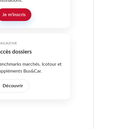
estinations.
Je m'inscris
AGAZINE
ccès dossiers
enchmarks marchés, Icotour et
uppléments Bus&Car.
Découvrir