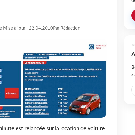
d
re Mise à jour : 22.04.2010
Par Rédaction
M
A
B
s
nute est relancée sur la location de voiture