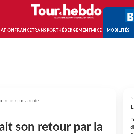
NATION
FRANCE
TRANSPORT
HÉBERGEMENT
MICE
MOBILITÉS
N
on retour par la route
L
D
ait son retour par la
d