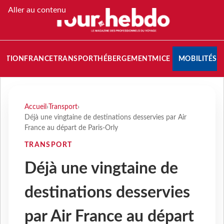
Aller au contenu
NATION
FRANCE
TRANSPORT
HÉBERGEMENT
MICE
MOBILITÉS
Accueil
›
Transport
›
Déjà une vingtaine de destinations desservies par Air
France au départ de Paris-Orly
TRANSPORT
Déjà une vingtaine de
destinations desservies
par Air France au départ