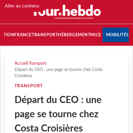
Aller au contenu
NATION
FRANCE
TRANSPORT
HÉBERGEMENT
MICE
MOBILITÉS
Accueil
›
Transport
›
Départ du CEO : une page se tourne chez Costa
Croisières
TRANSPORT
Départ du CEO : une
page se tourne chez
Costa Croisières