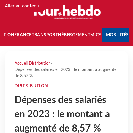
Aller au contenu
NATION
FRANCE
TRANSPORT
HÉBERGEMENT
MICE
MOBILITÉS
Accueil
›
Distribution
›
Dépenses des salariés en 2023 : le montant a augmenté
de 8,57 %
DISTRIBUTION
Dépenses des salariés
en 2023 : le montant a
augmenté de 8,57 %