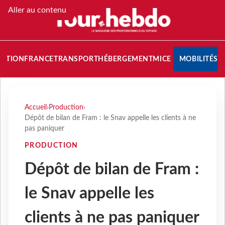
Aller au contenu
NATION
FRANCE
TRANSPORT
HÉBERGEMENT
MICE
MOBILITÉS
Accueil
›
Production
›
Dépôt de bilan de Fram : le Snav appelle les clients à ne
pas paniquer
PRODUCTION
Dépôt de bilan de Fram :
le Snav appelle les
clients à ne pas paniquer