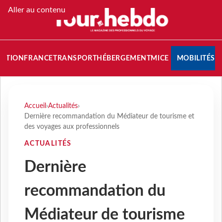
Aller au contenu
NATION
FRANCE
TRANSPORT
HÉBERGEMENT
MICE
MOBILITÉS
Accueil
›
Actualités
›
Dernière recommandation du Médiateur de tourisme et
des voyages aux professionnels
ACTUALITÉS
Dernière
recommandation du
Médiateur de tourisme