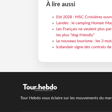
À lire aussi
Eté 2028 : MSC Croisières ouvre
Landes : le camping Homair May
Les Français ne veulent plus par
les plus “dog-friendly”
Le nouveau tourisme : les 3 mut
Icelandair signe des contrats d
Tour Hebdo vous éclaire sur les mouvements du march