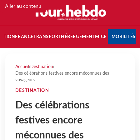
Aller au contenu
NATION
FRANCE
TRANSPORT
HÉBERGEMENT
MICE
MOBILITÉS
Accueil
›
Destination
›
Des célébrations festives encore méconnues des
voyageurs
DESTINATION
Des célébrations
festives encore
méconnues des