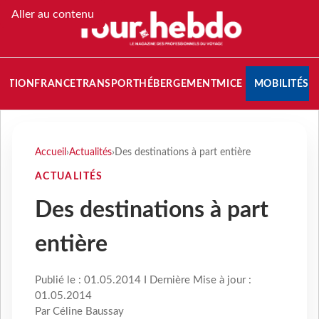
Aller au contenu
NATION
FRANCE
TRANSPORT
HÉBERGEMENT
MICE
MOBILITÉS
Accueil
›
Actualités
›
Des destinations à part entière
ACTUALITÉS
Des destinations à part
entière
Publié le : 01.05.2014 I Dernière Mise à jour :
01.05.2014
Par Céline Baussay