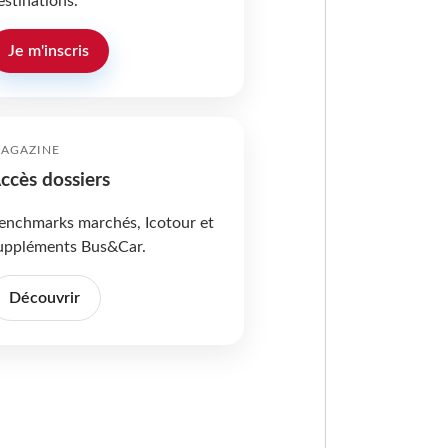
estinations.
Je m'inscris
AGAZINE
ccès dossiers
enchmarks marchés, Icotour et
uppléments Bus&Car.
Découvrir