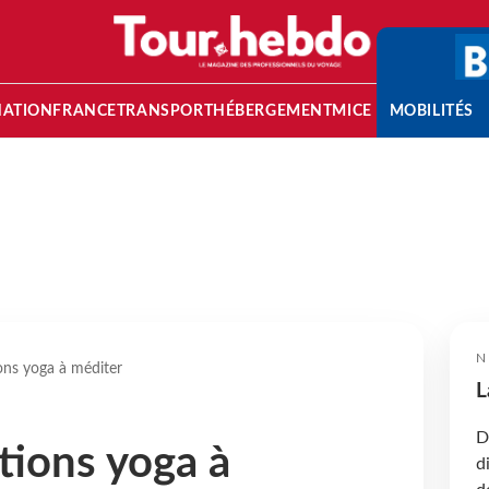
NATION
FRANCE
TRANSPORT
HÉBERGEMENT
MICE
MOBILITÉS
N
ons yoga à méditer
L
D
tions yoga à
d