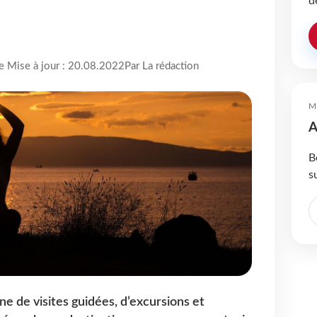
d
re Mise à jour : 20.08.2022
Par La rédaction
M
A
B
s
igne de visites guidées, d’excursions et