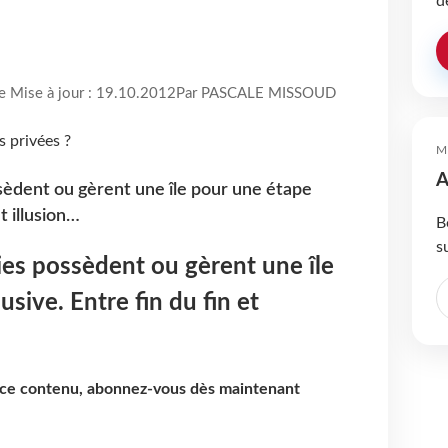
d
re Mise à jour : 19.10.2012
Par PASCALE MISSOUD
M
A
èdent ou gèrent une île pour une étape
t illusion…
B
s
es possèdent ou gèrent une île
sive. Entre fin du fin et
e ce contenu, abonnez-vous dès maintenant