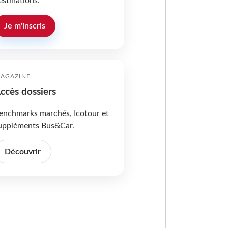
estinations.
Je m'inscris
AGAZINE
ccès dossiers
enchmarks marchés, Icotour et
uppléments Bus&Car.
Découvrir