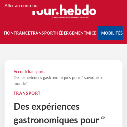
Aller au contenu
NATION
FRANCE
TRANSPORT
HÉBERGEMENT
MICE
MOBILITÉS
Accueil
›
Transport
›
Des expériences gastronomiques pour ‘’ savourer le
monde’’
TRANSPORT
Des expériences
gastronomiques pour ‘’