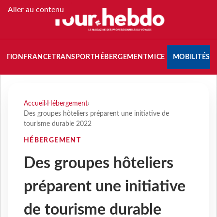
Aller au contenu
NATION
FRANCE
TRANSPORT
HÉBERGEMENT
MICE
MOBILITÉS
Accueil
›
Hébergement
›
Des groupes hôteliers préparent une initiative de
tourisme durable 2022
HÉBERGEMENT
Des groupes hôteliers
préparent une initiative
de tourisme durable