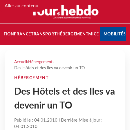
Aller au contenu
NATION
FRANCE
TRANSPORT
HÉBERGEMENT
MICE
MOBILITÉS
Accueil
›
Hébergement
›
Des Hôtels et des Iles va devenir un TO
HÉBERGEMENT
Des Hôtels et des Iles va
devenir un TO
Publié le : 04.01.2010 I Dernière Mise à jour :
04.01.2010