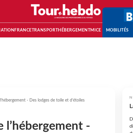
NATION
FRANCE
TRANSPORT
HÉBERGEMENT
MICE
MOBILITÉS
N
l’hébergement - Des lodges de toile et d’étoiles
L
D
e l’hébergement -
d