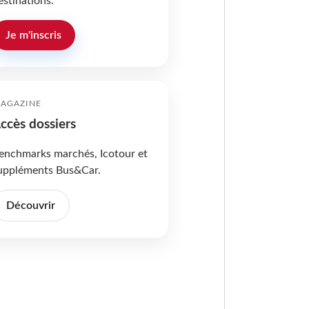
estinations.
Je m'inscris
AGAZINE
ccès dossiers
enchmarks marchés, Icotour et
uppléments Bus&Car.
Découvrir