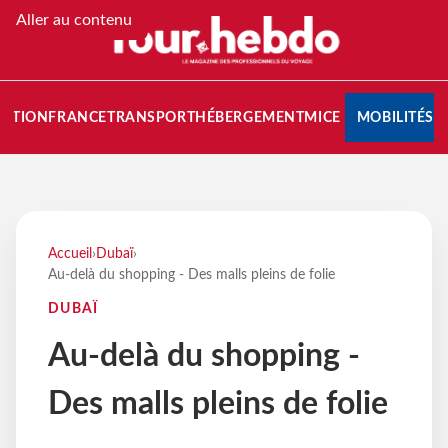
Aller au contenu
NATION
FRANCE
TRANSPORT
HÉBERGEMENT
MICE
MOBILITÉS
Accueil
›
Dubaï
›
Au-delà du shopping - Des malls pleins de folie
DUBAÏ
Au-delà du shopping -
Des malls pleins de folie